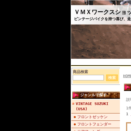
ＶＭＸワークスショ
ビンテージバイクを持つ喜び、走
商品検索
HOM
ジャンルで探す
説
VINTAGE SUZUKI
1
(USA)
1
フロントゼッケン
フロントフェンダー