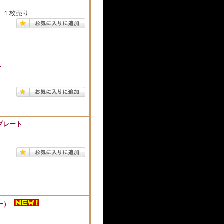
。１枚売り
）
。
ンプレート
ー）
。