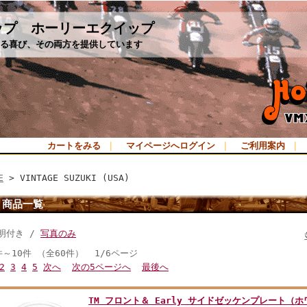
ップ ホーリーエクイップ
る喜び、その両方を提供しています
カートをみる
｜
マイページへログイン
｜
ご利用案内
｜
E
> VINTAGE SUZUKI (USA)
商品一覧
明付き /
写真のみ
件～10件 （全60件） 1/6ページ
2
3
4
5
次へ
次の5ページへ
最後へ
TM フロント＆ Early サイドゼッケンプレート（