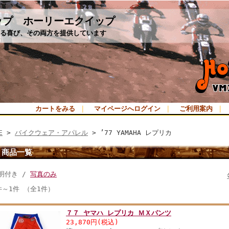
ップ ホーリーエクイップ
る喜び、その両方を提供しています
カートをみる
｜
マイページへログイン
｜
ご利用案内
｜
E
>
バイクウェア・アパレル
> ’77 YAMAHA レプリカ
商品一覧
明付き /
写真のみ
件～1件 （全1件）
７７ ヤマハ レプリカ ＭＸパンツ
23,870円(税込)