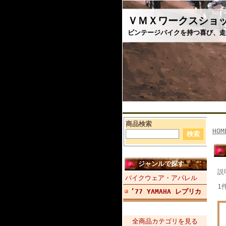
ＶＭＸワークスショ
ビンテージバイクを持つ喜び、走
商品検索
HOM
ジャンルで探す
説
バイクウェア・アパレル
1
’77 YAMAHA レプリカ
全商品カテゴリを見る