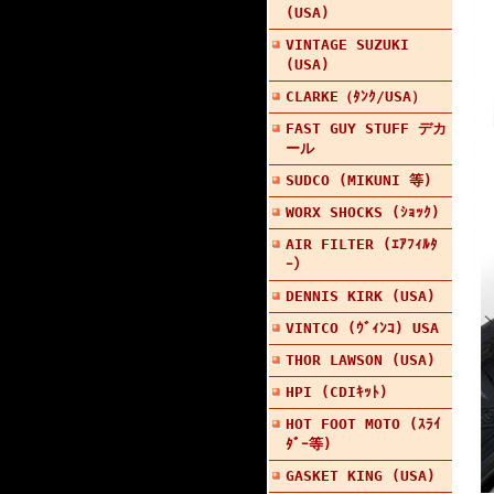
(USA)
VINTAGE SUZUKI
(USA)
CLARKE（ﾀﾝｸ/USA）
FAST GUY STUFF デカ
ール
SUDCO (MIKUNI 等)
WORX SHOCKS (ｼｮｯｸ)
AIR FILTER (ｴｱﾌｨﾙﾀ
ｰ）
DENNIS KIRK (USA)
VINTCO (ｳﾞｨﾝｺ) USA
THOR LAWSON (USA)
HPI (CDIｷｯﾄ)
HOT FOOT MOTO (ｽﾗｲ
ﾀﾞｰ等)
GASKET KING (USA)