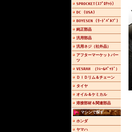
SPROCKET(ｽﾌﾟﾛｹｯﾄ）
DC (USA)
BOYESEN (ﾘｰﾄﾞﾊﾞﾙﾌﾞ)
純正部品
汎用部品
汎用ネジ（社外品）
アフターマーケットパー
ツ
VESRAH （ｼｭｰ&ﾊﾟｯﾄﾞ）
ＤＩＤリム＆チェーン
タイヤ
オイル＆ケミカル
溶接部材＆関連部品
マシンで探す
ホンダ
ヤマハ