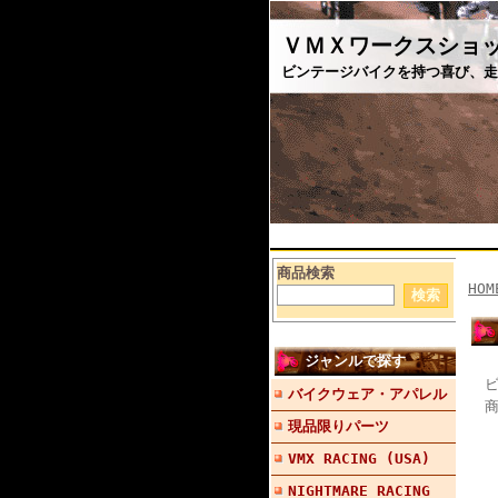
ＶＭＸワークスショ
ビンテージバイクを持つ喜び、走
商品検索
HOM
ジャンルで探す
バイクウェア・アパレル
商
現品限りパーツ
VMX RACING (USA)
NIGHTMARE RACING