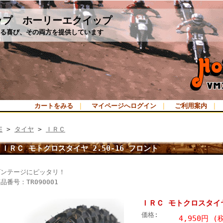
ップ ホーリーエクイップ
る喜び、その両方を提供しています
カートをみる
｜
マイページへログイン
｜
ご利用案内
｜
E
>
タイヤ
>
ＩＲＣ
ＩＲＣ モトクロスタイヤ 2.50-16 フロント
ビンテージにピッタリ！
品番号：TR090001
ＩＲＣ モトクロスタイヤ 
価格:
4,950円 (