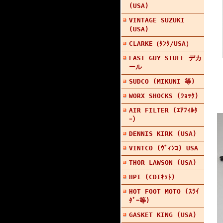
(USA)
VINTAGE SUZUKI
(USA)
CLARKE（ﾀﾝｸ/USA）
FAST GUY STUFF デカ
ール
SUDCO (MIKUNI 等)
WORX SHOCKS (ｼｮｯｸ)
AIR FILTER (ｴｱﾌｨﾙﾀ
ｰ）
DENNIS KIRK (USA)
VINTCO (ｳﾞｨﾝｺ) USA
THOR LAWSON (USA)
HPI (CDIｷｯﾄ)
HOT FOOT MOTO (ｽﾗｲ
ﾀﾞｰ等)
GASKET KING (USA)