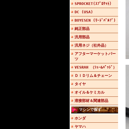
SPROCKET(ｽﾌﾟﾛｹｯﾄ）
DC (USA)
BOYESEN (ﾘｰﾄﾞﾊﾞﾙﾌﾞ)
純正部品
汎用部品
汎用ネジ（社外品）
アフターマーケットパー
ツ
VESRAH （ｼｭｰ&ﾊﾟｯﾄﾞ）
ＤＩＤリム＆チェーン
タイヤ
オイル＆ケミカル
溶接部材＆関連部品
マシンで探す
ホンダ
ヤマハ