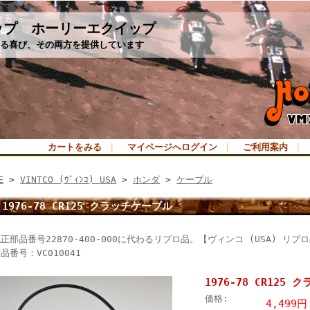
ップ ホーリーエクイップ
る喜び、その両方を提供しています
カートをみる
｜
マイページへログイン
｜
ご利用案内
｜
E
>
VINTCO (ｳﾞｨﾝｺ) USA
>
ホンダ
>
ケーブル
1976-78 CR125 クラッチケーブル
正部品番号22870-400-000に代わるリプロ品。【ヴィンコ (USA) リプ
品番号：VC010041
1976-78 CR125
価格:
4,499円