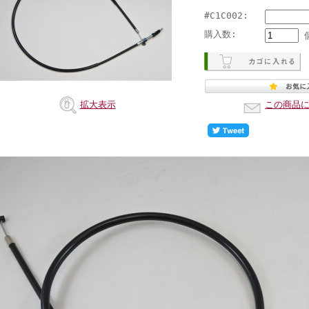
#C1C002:
購入数:
拡大表示
この商品