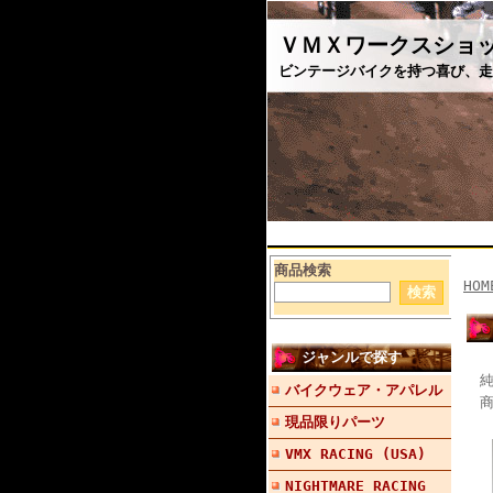
ＶＭＸワークスショ
ビンテージバイクを持つ喜び、走
商品検索
HOM
ジャンルで探す
純
バイクウェア・アパレル
商
現品限りパーツ
VMX RACING (USA)
NIGHTMARE RACING