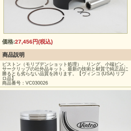
価格:
27,456円
(税込)
商品説明
ピストン（モリブデンショット処理）、リング、小端ピン、
サークリップの社外品キット。最新の技術と材質で純正品に
勝るとも劣らない品質を誇ります。【ヴィンコ (USA) リプ
ロ品】
商品番号：VC030026