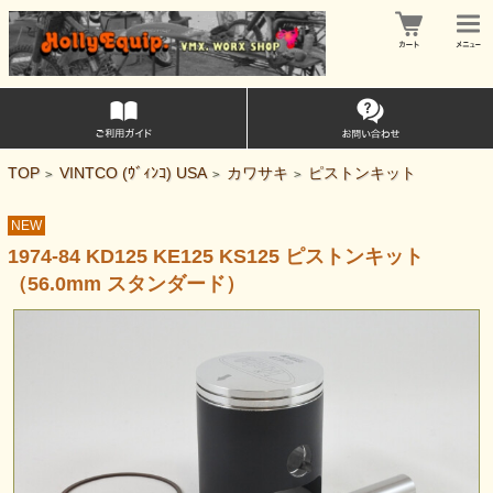
TOP
VINTCO (ｳﾞｨﾝｺ) USA
カワサキ
ピストンキット
>
>
>
NEW
1974-84 KD125 KE125 KS125 ピストンキット
（56.0mm スタンダード）